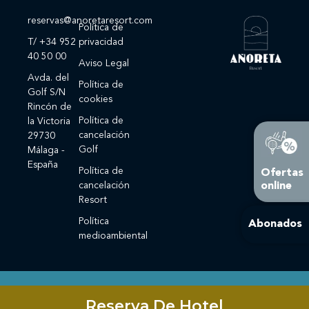
reservas@anoretaresort.com
Política de
T/ +34 952
privacidad
40 50 00
Aviso Legal
Avda. del
Política de
Golf S/N
cookies
Rincón de
Política de
la Victoria
cancelación
29730
Golf
Málaga -
España
Política de
Ofertas
online
cancelación
Resort
Política
Abonados
medioambiental
Este sitio está registrado en
wpml.org
como sitio de desarrollo. Cambia a una
Reserva De Hotel
clave de sitio de producción en
remove this banner
.