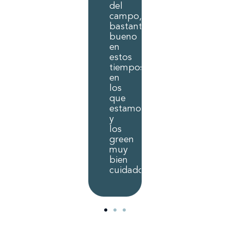
del
campo,
bastante
bueno
en
estos
tiempos
en
los
que
estamos
y
los
green
muy
bien
cuidados.