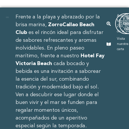
Avenida
Frente a la playa y abrazado por la
Vis
V
Medite
nue
nu
brisa marina,
ZorroCallao Beach
230, Ri
w
de la Vi
Club
es el rincón ideal para disfrutar
Visita
de sabores refrescantes y aromas
nuestra
inolvidables. En pleno paseo
carta
marítimo, frente a nuestro
Hotel Fay
Victoria Beach
cada bocado y
bebida es una invitación a saborear
la esencia del sur, combinando
tradición y modernidad bajo el sol.
Ven a descubrir ese lugar donde el
buen vivir y el mar se funden para
regalar momentos únicos,
acompañados de un aperitivo
especial según la temporada.