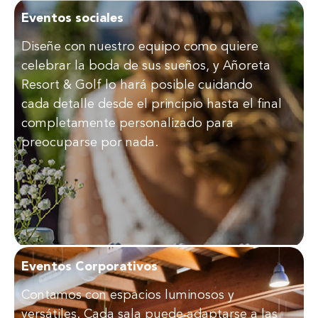
Eventos sociales
Diseñe con nuestro equipo como quiere
celebrar la boda de sus sueños, y Añoreta
Resort & Golf lo hará posible cuidando
cada detalle desde el principio hasta el final
completamente personalizado para
preocuparse por nada.
Eventos Corporativos
Contamos con espacios luminosos y
versátiles. Cada sala puede adaptarse a las