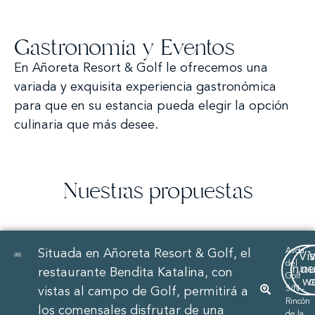
Gastronomía y Eventos
En Añoreta Resort & Golf le ofrecemos una
variada y exquisita experiencia gastronómica
para que en su estancia pueda elegir la opción
culinaria que más desee.
Nuestras propuestas
Avda.
Situada en Añoreta Resort & Golf, el
Vis
V
del
nue
nu
restaurante Bendita Katalina, con
Golf
w
S/N -
vistas al campo de Golf, permitirá a
Rincón
los comensales disfrutar de una
de la