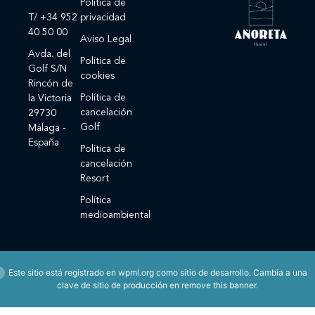
Política de
T/ +34 952
privacidad
40 50 00
Aviso Legal
Avda. del
Política de
Golf S/N
cookies
Rincón de
Política de
la Victoria
cancelación
29730
Golf
Málaga -
España
Política de
cancelación
Resort
Política
medioambiental
Este sitio está registrado en
wpml.org
como sitio de desarrollo. Cambia a una
clave de sitio de producción en
remove this banner
.