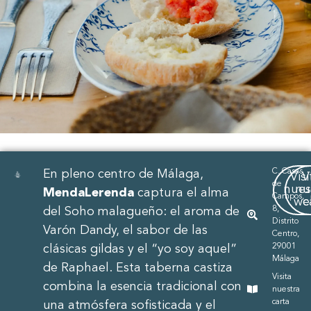
C. Casas
En pleno centro de Málaga,
Visi
V
de
nues
nu
MendaLerenda
captura el alma
Campos,
we
c
8,
del Soho malagueño: el aroma de
Distrito
Varón Dandy, el sabor de las
Centro,
29001
clásicas gildas y el “yo soy aquel”
Málaga
de Raphael. Esta taberna castiza
Visita
combina la esencia tradicional con
nuestra
carta
una atmósfera sofisticada y el