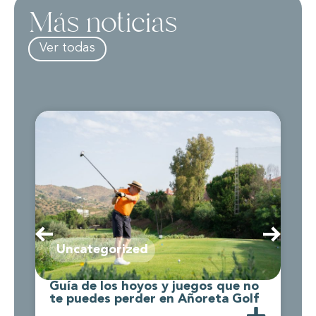
Más noticias
Ver todas
Uncategorized
Guía de los hoyos y juegos que no
C
te puedes perder en Añoreta Golf
d
A