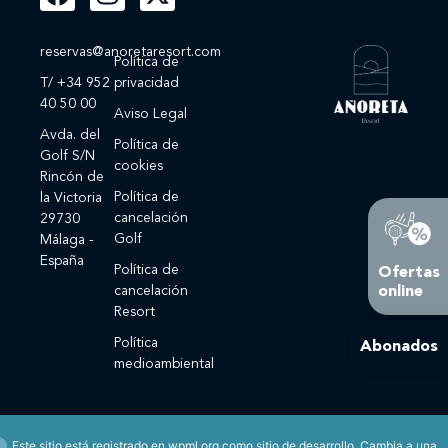
reservas@anoretaresort.com
Política de
T/ +34 952
privacidad
40 50 00
Aviso Legal
Avda. del
Política de
Golf S/N
cookies
Rincón de
Política de
la Victoria
cancelación
29730
Golf
Málaga -
España
Política de
Ofertas
online
cancelación
Resort
Política
Abonados
medioambiental
Este sitio está registrado en
wpml.org
como sitio de desarrollo. Cambia a una