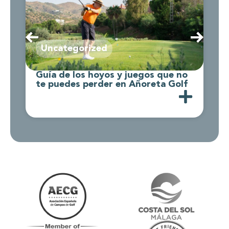
Uncategorized
Guía de los hoyos y juegos que no
C
te puedes perder en Añoreta Golf
d
A