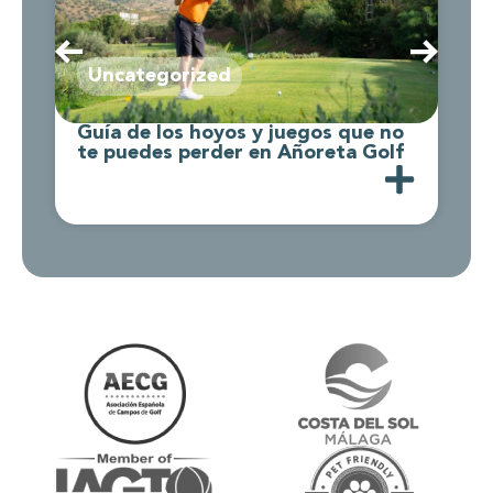
Uncategorized
Guía de los hoyos y juegos que no
G
te puedes perder en Añoreta Golf
f
c