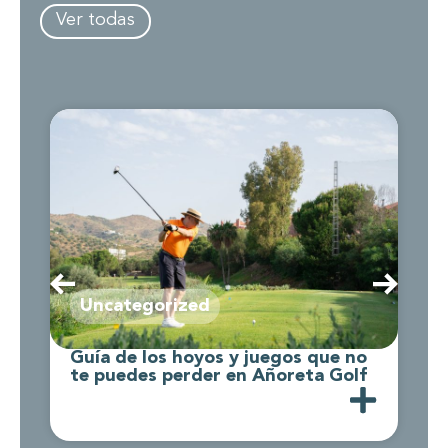
Ver todas
Uncategorized
Guía de los hoyos y juegos que no
C
te puedes perder en Añoreta Golf
d
A