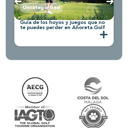
Uncategorized
Guía de los hoyos y juegos que no
C
te puedes perder en Añoreta Golf
d
A