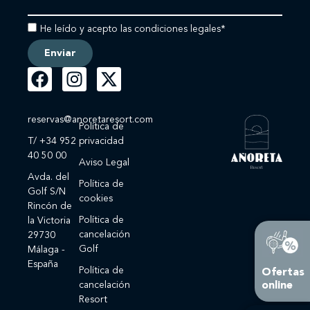
He leído y acepto las condiciones legales*
Enviar
reservas@anoretaresort.com
Política de
T/ +34 952
privacidad
40 50 00
Aviso Legal
Avda. del
Política de
Golf S/N
cookies
Rincón de
Política de
la Victoria
cancelación
29730
Golf
Málaga -
España
Política de
Ofertas
online
cancelación
Resort