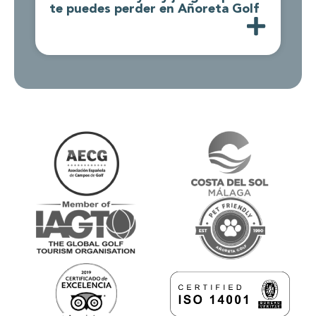
te puedes perder en Añoreta Golf
d
A