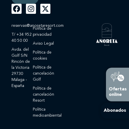
reservas@anoretaresort.com
Política de
T/ +34 952
privacidad
40 50 00
Aviso Legal
Avda. del
Política de
Golf S/N
cookies
Rincón de
Política de
la Victoria
cancelación
29730
Golf
Málaga -
España
Política de
Ofertas
cancelación
online
Resort
Política
Abonados
medioambiental