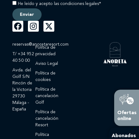
He leído y acepto las condiciones legales*
Enviar
reservas@anoretaresort.com
Política de
T/ +34 952
privacidad
40 50 00
Aviso Legal
Avda. del
Política de
Golf S/N
cookies
Rincón de
Política de
la Victoria
cancelación
29730
Golf
Málaga -
España
Política de
Ofertas
online
cancelación
Resort
Política
Abonados