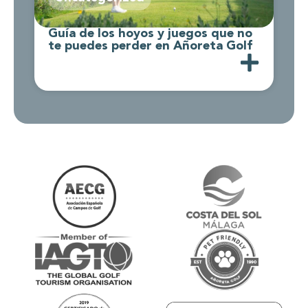
Guía de los hoyos y juegos que no
C
te puedes perder en Añoreta Golf
d
A