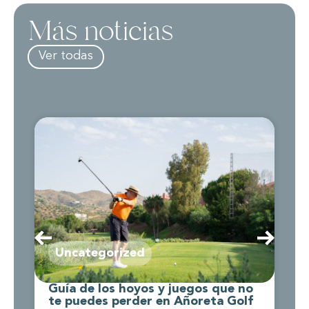
Más noticias
Ver todas
Uncategorized
Guía de los hoyos y juegos que no
C
te puedes perder en Añoreta Golf
d