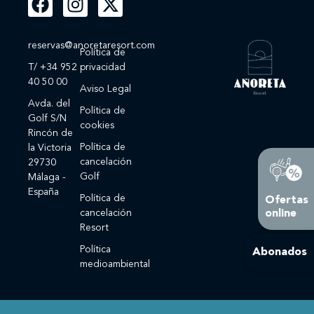
reservas@anoretaresort.com
Política de
T/ +34 952
privacidad
40 50 00
Aviso Legal
Avda. del
Política de
Golf S/N
cookies
Rincón de
Política de
la Victoria
cancelación
29730
Golf
Málaga -
España
Política de
Ofertas
cancelación
online
Resort
Política
Abonados
medioambiental