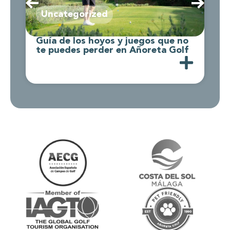
Uncategorized
Guía de los hoyos y juegos que no
C
te puedes perder en Añoreta Golf
d
A