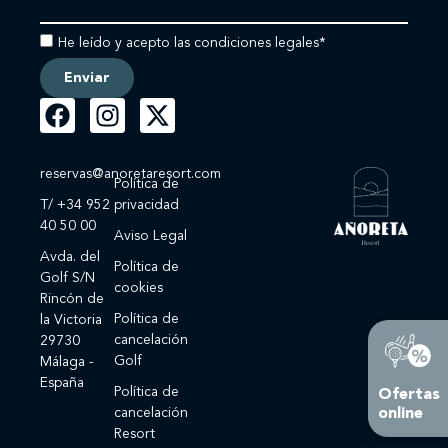
He leído y acepto las condiciones legales*
Enviar
reservas@anoretaresort.com
Política de
T/ +34 952
privacidad
40 50 00
Aviso Legal
Avda. del
Política de
Golf S/N
cookies
Rincón de
Política de
la Victoria
cancelación
29730
Golf
Málaga -
España
Política de
Ofertas
online
cancelación
Resort