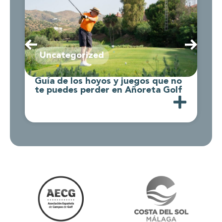
Uncategorized
Guía de los hoyos y juegos que no
C
te puedes perder en Añoreta Golf
d
A