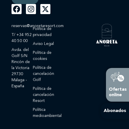
reservas@anoretaresort.com
Política de
T/ +34 952
privacidad
40 50 00
Aviso Legal
Avda. del
Política de
Golf S/N
cookies
Rincón de
Política de
la Victoria
cancelación
29730
Golf
Málaga -
España
Política de
Ofertas
online
cancelación
Resort
Política
Abonados
medioambiental