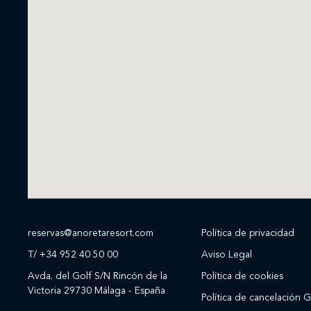
reservas@anoretaresort.com
Política de privacidad
T/ +34 952 40 50 00
Aviso Legal
Avda. del Golf S/N Rincón de la
Política de cookies
Victoria 29730 Málaga - España
Política de cancelación G