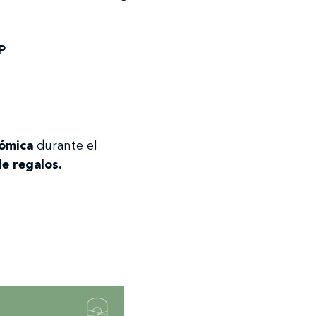
P
ómica
durante el
e regalos.