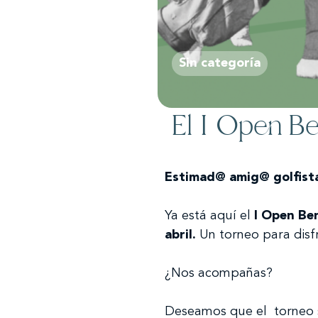
Sin categoría
El I Open Be
Estimad@ amig@ golfist
Ya está aquí el
I Open Be
abril.
Un torneo para disf
¿Nos acompañas?
Deseamos que el torneo s