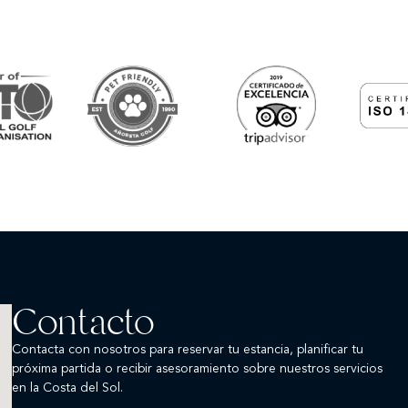
Contacto
Contacta con nosotros para reservar tu estancia, planificar tu
próxima partida o recibir asesoramiento sobre nuestros servicios
en la Costa del Sol.