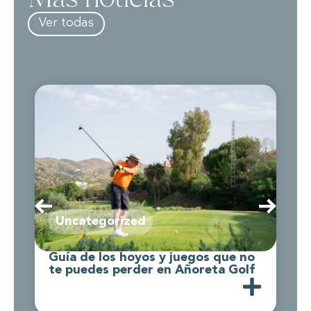
Ver todas
Uncategorized
Guía de los hoyos y juegos que no
C
te puedes perder en Añoreta Golf
d
A