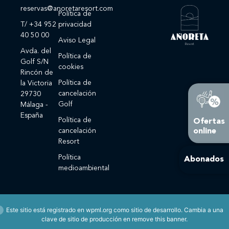
reservas@anoretaresort.com
Política de
T/ +34 952
privacidad
40 50 00
Aviso Legal
Avda. del
Política de
Golf S/N
cookies
Rincón de
Política de
la Victoria
cancelación
29730
Golf
Málaga -
España
Política de
Ofertas
online
cancelación
Resort
Política
Abonados
medioambiental
Este sitio está registrado en
wpml.org
como sitio de desarrollo. Cambia a una
clave de sitio de producción en
remove this banner
.