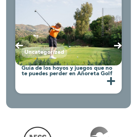
Uncategorized
Guía de los hoyos y juegos que no
C
te puedes perder en Añoreta Golf
d
A