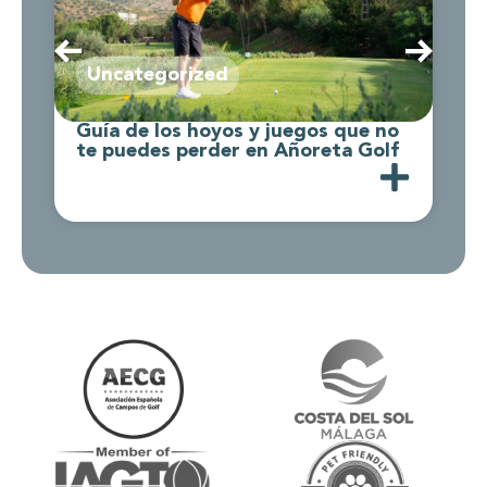
Uncategorized
Guía de los hoyos y juegos que no
C
te puedes perder en Añoreta Golf
d
A