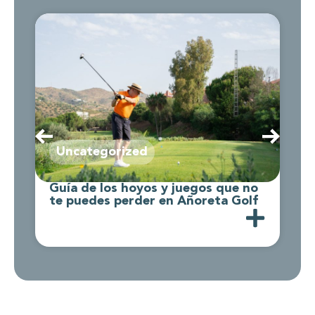
Uncategorized
Guía de los hoyos y juegos que no
C
te puedes perder en Añoreta Golf
d
A