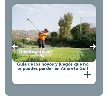
Uncategorized
Guía de los hoyos y juegos que no
C
te puedes perder en Añoreta Golf
d
A