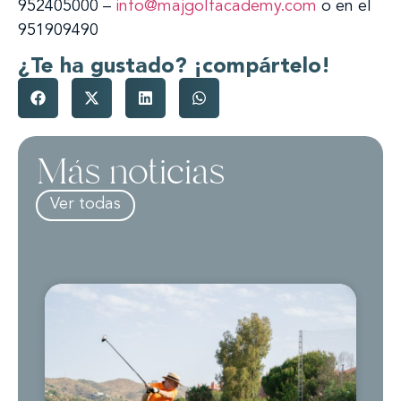
952405000 –
info@majgolfacademy.com
o en el
951909490
¿Te ha gustado? ¡compártelo!
Más noticias
Ver todas