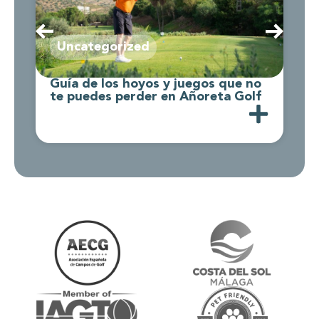
Uncategorized
Guía de los hoyos y juegos que no
C
te puedes perder en Añoreta Golf
d
A