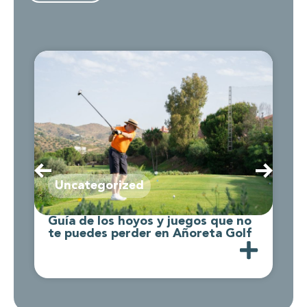
Uncategorized
Guía de los hoyos y juegos que no
C
te puedes perder en Añoreta Golf
d
A