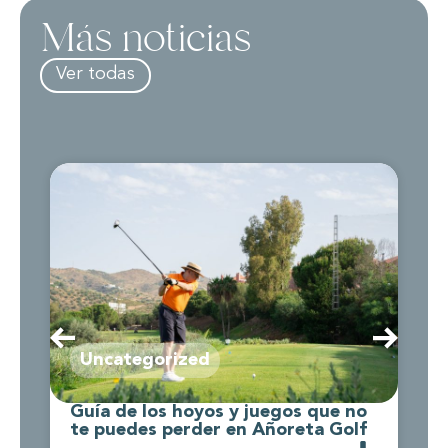
Más noticias
Ver todas
Uncategorized
Guía de los hoyos y juegos que no
C
te puedes perder en Añoreta Golf
d