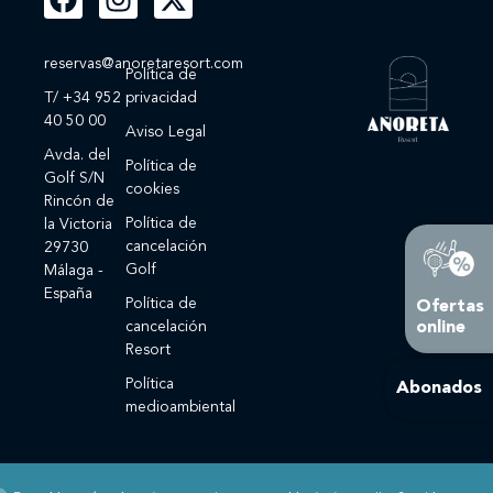
reservas@anoretaresort.com
Política de
T/ +34 952
privacidad
40 50 00
Aviso Legal
Avda. del
Política de
Golf S/N
cookies
Rincón de
Política de
la Victoria
cancelación
29730
Golf
Málaga -
España
Política de
Ofertas
online
cancelación
Resort
Política
Abonados
medioambiental